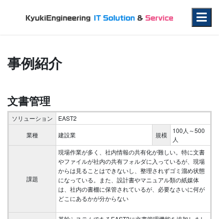
事例紹介
文書管理
ソリューション
EAST2
100人～500
業種
建設業
規模
人
現場作業が多く、社内情報の共有化が難しい。特に文書
やファイルが社内の共有フォルダに入っているが、現場
からは見ることはできないし、整理されずゴミ溜め状態
課題
になっている。また、設計書やマニュアル類の紙媒体
は、社内の書棚に保管されているが、必要なさいに何が
どこにあるかが分からない
基幹システムであるEAST2に文書管理機能を追加しまし